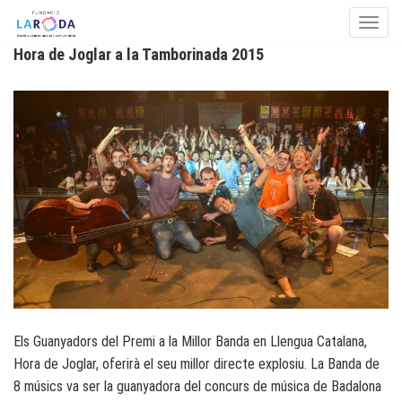
Toggle
Hora de Joglar a la Tamborinada 2015
Skip to content
Els Guanyadors del Premi a la Millor Banda en Llengua Catalana,
Hora de Joglar, oferirà el seu millor directe explosiu. La Banda de
8 músics va ser la guanyadora del concurs de música de Badalona